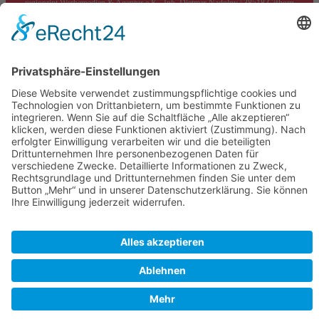
regioprint Werbemedien & Agentur e.K., Inh. Dietmar Nadolny | 38518 Gifhorn
Suchen
Startseite
Aktuelle Zeitung
Archiv Zeitungen
Archiv Beiträge
Stellenangebote
Verteilkarte
Erscheinungstermine
AGB
Kontakt
Impressum
Datenschutzerklärung
Cookie-Einstellungen