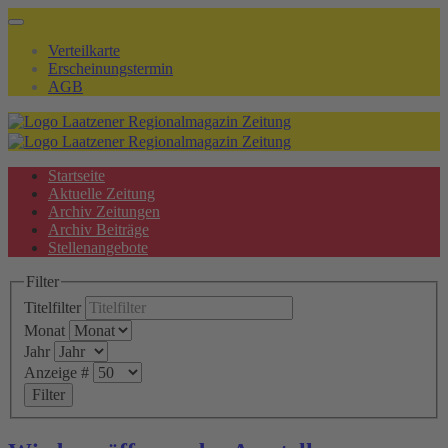
Verteilkarte
Erscheinungstermin
AGB
Startseite
Aktuelle Zeitung
Archiv Zeitungen
Archiv Beiträge
Stellenangebote
Filter
Titelfilter
Monat
Jahr
Anzeige #
Filter