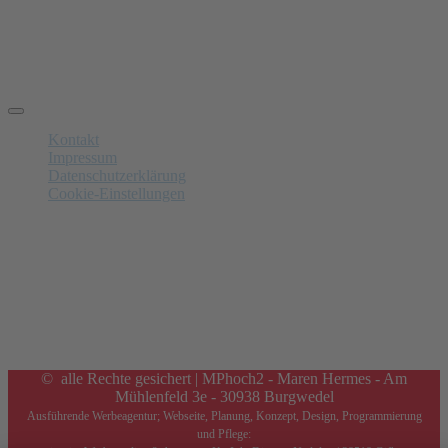
Telefon: 0174 – 302 19 93
manfred.petrak
ogzpLw
@schaumburger-regionalmagazin.de
Schnelle Links
Kontakt
Impressum
Datenschutzerklärung
Cookie-Einstellungen
Anzeigenschluss
Nächster am 15.09.2026
Letzte Annahme von Anzeigen in
36
Tagen,
10
Std.,
11
Minuten
and
32
Sekunden. Gerne beraten wir Sie!
© alle Rechte gesichert | MPhoch2 - Maren Hermes - Am
Mühlenfeld 3e - 30938 Burgwedel
Ausführende Werbeagentur; Webseite, Planung, Konzept, Design, Programmierung
und Pflege: