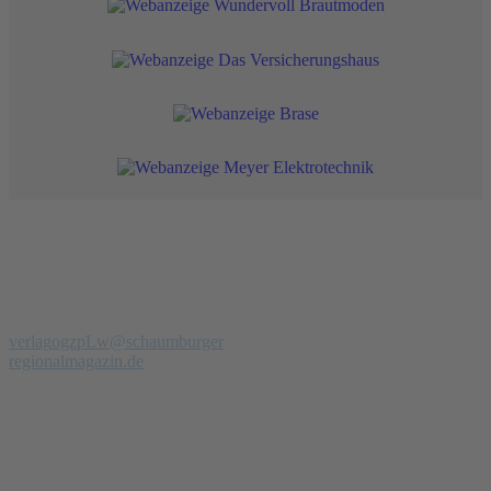
Redaktion
Verlag
Regionalmagazin Schaumburg
Telefon: 0 51 39 - 97 900 94
verlag
ogzpLw
@schaumburger
regionalmagazin.de
Anzeigenberatung
Verkauf & PR-Texte
Manfred Petrak