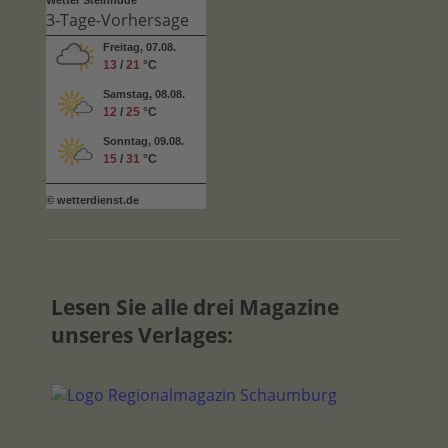
Wetter Steinhude
3-Tage-Vorhersage
Freitag, 07.08.
13
/
21
°C
Samstag, 08.08.
12
/
25
°C
Sonntag, 09.08.
15
/
31
°C
© wetterdienst.de
Lesen Sie alle drei Magazine
unseres Verlages: