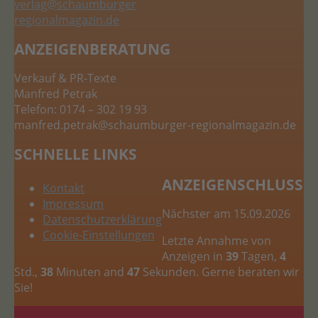
verlag
@schaumburger
regionalmagazin.de
ANZEIGENBERATUNG
Verkauf & PR-Texte
Manfred Petrak
Telefon: 0174 – 302 19 93
manfred.petrak
@schaumburger-regionalmagazin.de
SCHNELLE LINKS
ANZEIGENSCHLUSS
Kontakt
Impressum
Nächster am 15.09.2026
Datenschutzerklärung
Cookie-Einstellungen
Letzte Annahme von
Anzeigen in
39
Tagen,
4
Std.,
38
Minuten and
46
Sekunden. Gerne beraten wir
Sie!