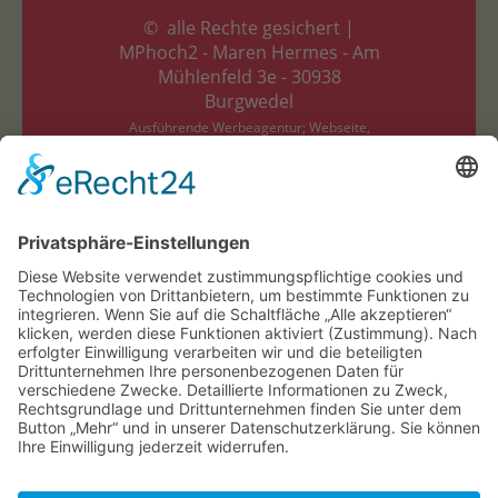
© alle Rechte gesichert |
MPhoch2 - Maren Hermes - Am
Mühlenfeld 3e - 30938
Burgwedel
Ausführende Werbeagentur; Webseite,
Planung, Konzept, Design, Programmierung
und Pflege:
regioprint Werbemedien & Agentur e.K.,
Inh. Dietmar Nadolny | 38518 Gifhorn
Suchen
Startseite
Aktuelle Zeitung
Archiv Zeitungen
Archiv Beiträge
Stellenangebote
Verteilkarte
Erscheinungstermine
AGB