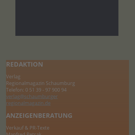
REDAKTION
Verlag
Regionalmagazin Schaumburg
Telefon: 0 51 39 - 97 900 94
verlag
@schaumburger
regionalmagazin.de
ANZEIGENBERATUNG
Verkauf & PR-Texte
Manfred Petrak