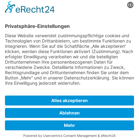
Planung, Konzept, Design, Programmierung
und Pflege:
regioprint Werbemedien & Agentur e.K.,
Inh. Dietmar Nadolny | 38518 Gifhorn
Suchen
Startseite
Aktuelle Zeitung
Archiv Zeitungen
Archiv Beiträge
Stellenangebote
Verteilkarte
Erscheinungstermine
AGB
Kontakt
Impressum
Datenschutzerklärung
Cookie-Einstellungen