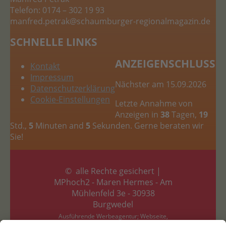
Telefon: 0174 – 302 19 93
manfred.petrak
@schaumburger-regionalmagazin.de
SCHNELLE LINKS
ANZEIGENSCHLUSS
Kontakt
Impressum
Nächster am 15.09.2026
Datenschutzerklärung
Cookie-Einstellungen
Letzte Annahme von
Anzeigen in
38
Tagen,
19
Std.,
5
Minuten and
4
Sekunden. Gerne beraten wir
Sie!
© alle Rechte gesichert |
MPhoch2 - Maren Hermes - Am
Mühlenfeld 3e - 30938
Burgwedel
Ausführende Werbeagentur; Webseite,