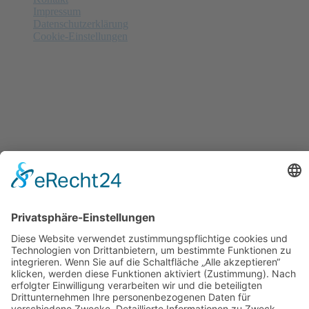
Impressum
Datenschutzerklärung
Cookie-Einstellungen
Anzeigenschluss
Nächster am 15.09.2026
Letzte Annahme von Anzeigen in
37
Tagen,
2
Std.,
23
Minuten and
47
Sekunden. Gerne beraten wir Sie!
© alle Rechte gesichert | MPhoch2 - Maren Hermes - Am
Mühlenfeld 3e - 30938 Burgwedel
Ausführende Werbeagentur; Webseite, Planung, Konzept, Design, Programmierung
und Pflege:
regioprint Werbemedien & Agentur e.K., Inh. Dietmar Nadolny | 38518 Gifhorn
Suchen
Startseite
Aktuelle Zeitung
Archiv Zeitungen