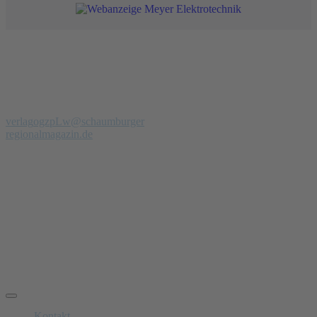
Redaktion
Verlag
Regionalmagazin Schaumburg
Telefon: 0 51 39 - 97 900 94
verlag
ogzpLw
@schaumburger
regionalmagazin.de
Anzeigenberatung
Verkauf & PR-Texte
Manfred Petrak
Telefon: 0174 – 302 19 93
manfred.petrak
ogzpLw
@schaumburger-regionalmagazin.de
Schnelle Links
Kontakt