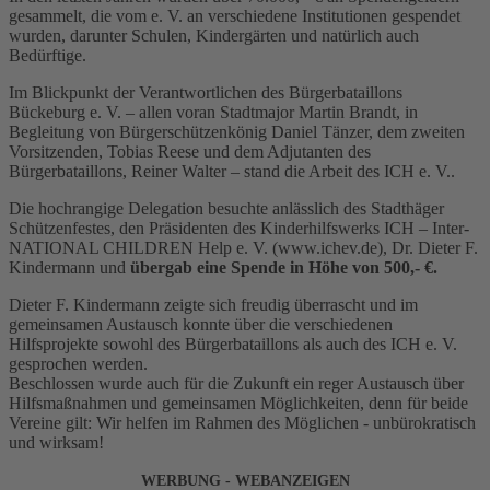
gesammelt, die vom e. V. an verschiedene Institutionen gespendet
wurden, darunter Schulen, Kindergärten und natürlich auch
Bedürftige.
Im Blickpunkt der Verantwortlichen des Bürgerbataillons
Bückeburg e. V. – allen voran Stadtmajor Martin Brandt, in
Begleitung von Bürgerschützenkönig Daniel Tänzer, dem zweiten
Vorsitzenden, Tobias Reese und dem Adjutanten des
Bürgerbataillons, Reiner Walter – stand die Arbeit des ICH e. V..
Die hochrangige Delegation besuchte anlässlich des Stadthäger
Schützenfestes, den Präsidenten des Kinderhilfswerks ICH – Inter-
NATIONAL CHILDREN Help e. V. (www.ichev.de), Dr. Dieter F.
Kindermann und
übergab eine Spende in Höhe von 500,- €.
Dieter F. Kindermann zeigte sich freudig überrascht und im
gemeinsamen Austausch konnte über die verschiedenen
Hilfsprojekte sowohl des Bürgerbataillons als auch des ICH e. V.
gesprochen werden.
Beschlossen wurde auch für die Zukunft ein reger Austausch über
Hilfsmaßnahmen und gemeinsamen Möglichkeiten, denn für beide
Vereine gilt: Wir helfen im Rahmen des Möglichen - unbürokratisch
und wirksam!
WERBUNG - WEBANZEIGEN